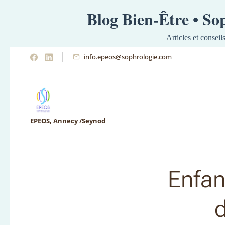
Blog Bien-Être • S
Articles et conseil
info.epeos@sophrologie.com
EPEOS, Annecy /Seynod
Enfan
d