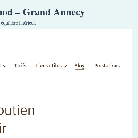
ynod – Grand Annecy
équilibre intérieur.
t
Tarifs
Liens utiles
Blog
Prestations
outien
ir