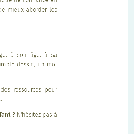
anque de confiance en
 de mieux aborder les
ge, à son âge, à sa
 simple dessin, un mot
i des ressources pour
.
fant ?
N'hésitez pas à