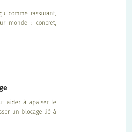
rçu comme rassurant,
eur monde : concret,
age
ut aider à apaiser le
sser un blocage lié à