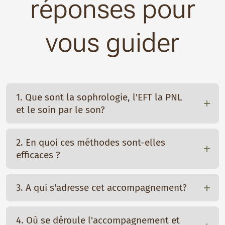
réponses pour
vous guider
1. Que sont la sophrologie, l'EFT la PNL
et le soin par le son?
2. En quoi ces méthodes sont-elles
La sophrologie
est une science qui étudie la
efficaces ?
conscience et l'harmonie corps-esprit.
(respiration, relaxation, visualisation,
La sophrologie
agit via trois principes :
réalité
perception corporelle, etc.) dans une
3. A qui s'adresse cet accompagnement?
objective, conscience corporelle,
action
pédagogie orientée vers
l'autonomie :
la
positive
. Elle demande une pratique régulière
Adultes, enfants, adolescents, seniors,
sophrologie
4. Où se déroule l'accompagnement et
pour porter ses effets (calme, confiance,
personnes en entreprise etc. Spécialisée