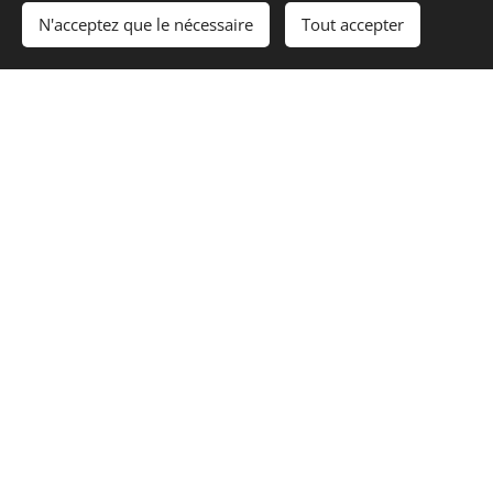
N'acceptez que le nécessaire
Tout accepter
info@epeos-sophrologie.com
:
Contact
Cookies
© 2026 Sylvie Vernex‑Marteret – Cabinet EPEOS à Seynod (74600),
Grand Annecy
Sophrologie, EFT, PNL, soins sonores et accompagnements
individuels et collectifs à Annecy et Seynod.
3 allée des Sorbiers, 74600 Seynod • info@epeos-sophrologie.com
EPEOS SOPHROLOGIE
Prestations
À propos
Prestations