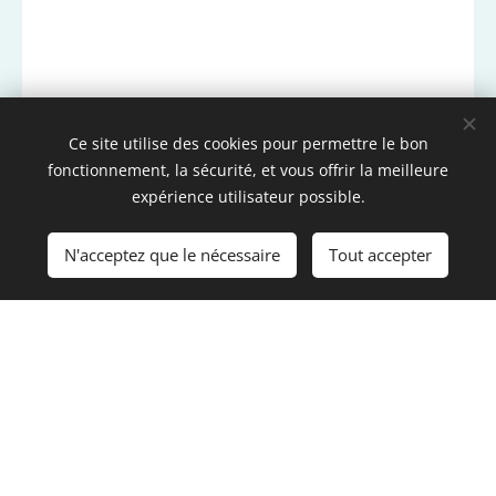
Ce site utilise des cookies pour permettre le bon
fonctionnement, la sécurité, et vous offrir la meilleure
expérience utilisateur possible.
N'acceptez que le nécessaire
Tout accepter
©2026 EPEOS Sophrologie – Annecy / Seynod
info@epeos-sophrologie.com
:
Contact
Cookies