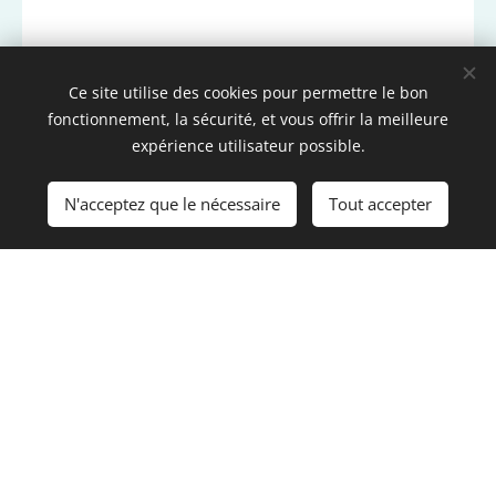
Ce site utilise des cookies pour permettre le bon
fonctionnement, la sécurité, et vous offrir la meilleure
expérience utilisateur possible.
N'acceptez que le nécessaire
Tout accepter
©2026 EPEOS Sophrologie – Annecy / Seynod
info@epeos-sophrologie.com
:
Contact
Cookies