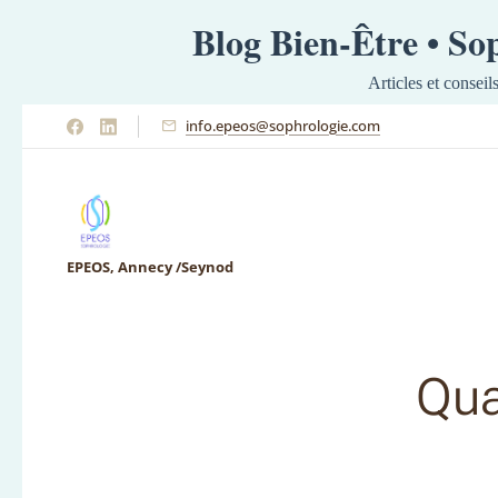
Blog Bien-Être • S
Articles et conseil
info.epeos@sophrologie.com
EPEOS, Annecy /Seynod
Qua